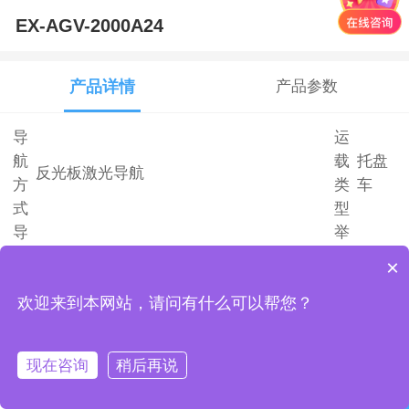
EX-AGV-2000A24
产品详情
产品参数
导
运
航
载
托盘
反光板激光导航
方
类
车
式
型
导
举
航
升
125m
×
激光导航
类
高
m
欢迎来到本网站，请问有什么可以帮您？
型
度
运
爬
最大前进速度，满/空载（mm/s）:1500;最
行
坡
大后退速度，满/空载（mm/s）:600;最大转
5°
现在咨询
稍后再说
速
能
马上咨询
弯速度，满/空载（mm/s）:500
度
力
首页
客服